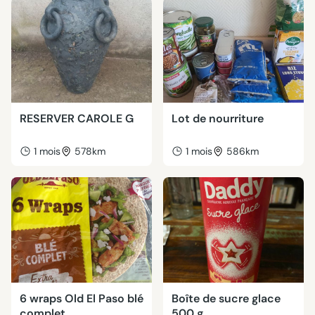
RESERVER CAROLE G
Lot de nourriture
1 mois
578km
1 mois
586km
6 wraps Old El Paso blé
Boîte de sucre glace
complet
500 g