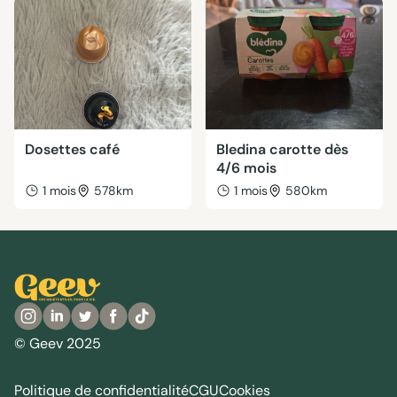
Dosettes café
Bledina carotte dès
4/6 mois
1 mois
578km
1 mois
580km
© Geev 2025
Politique de confidentialité
CGU
Cookies