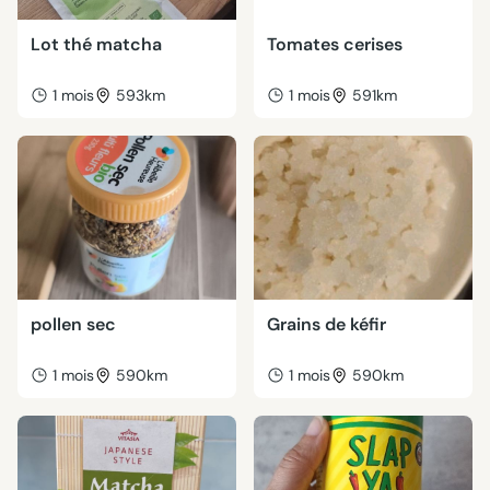
Lot thé matcha
Tomates cerises
1 mois
593km
1 mois
591km
pollen sec
Grains de kéfir
1 mois
590km
1 mois
590km