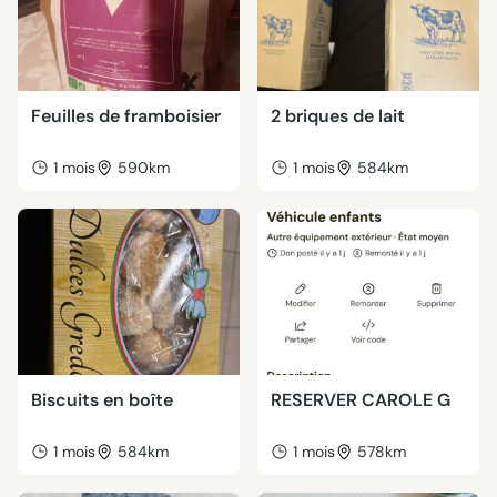
Feuilles de framboisier
2 briques de lait
1 mois
590km
1 mois
584km
Biscuits en boîte
RESERVER CAROLE G
1 mois
584km
1 mois
578km