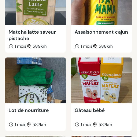
Matcha latte saveur
Assaisonnement cajun
pistache
1 mois
589km
1 mois
588km
Lot de nourriture
Gâteau bébé
1 mois
587km
1 mois
587km