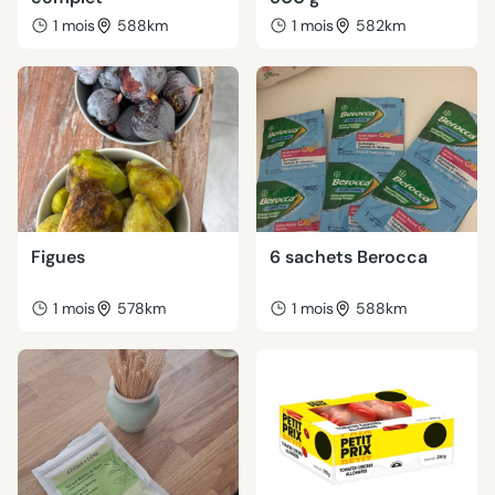
1 mois
588km
1 mois
582km
Figues
6 sachets Berocca
1 mois
578km
1 mois
588km