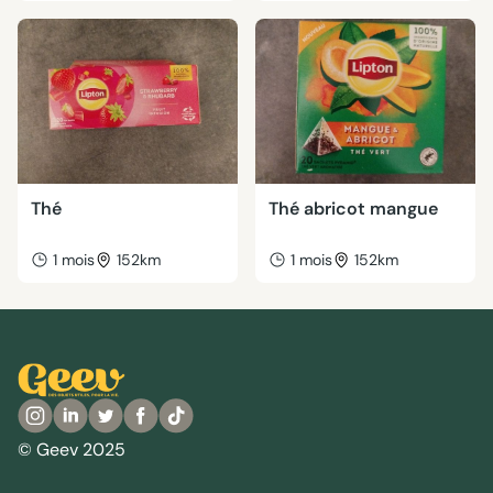
Thé
Thé abricot mangue
1 mois
152km
1 mois
152km
© Geev 2025