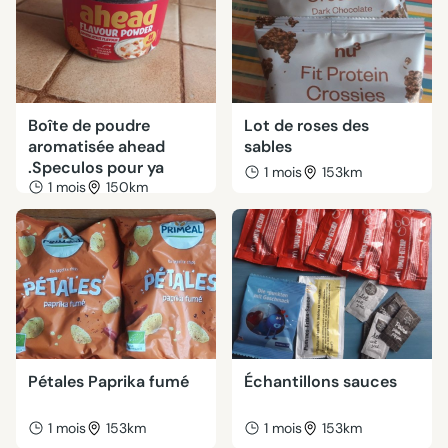
Boîte de poudre
Lot de roses des
aromatisée ahead
sables
.Speculos pour ya
1 mois
153km
1 mois
150km
Pétales Paprika fumé
Échantillons sauces
1 mois
153km
1 mois
153km