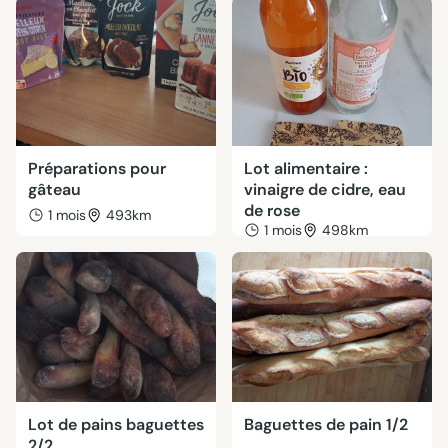
Préparations pour
Lot alimentaire :
gâteau
vinaigre de cidre, eau
de rose
1 mois
493km
1 mois
498km
Lot de pains baguettes
Baguettes de pain 1/2
2/2