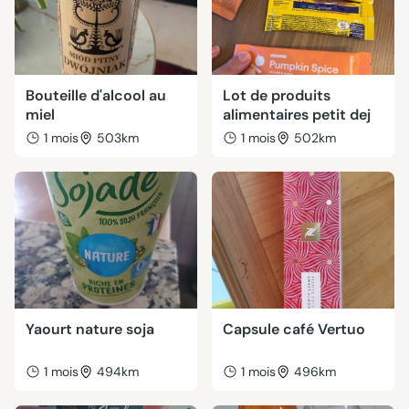
Bouteille d'alcool au
Lot de produits
miel
alimentaires petit dej
1 mois
503km
1 mois
502km
Yaourt nature soja
Capsule café Vertuo
1 mois
494km
1 mois
496km