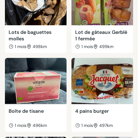
Lots de baguettes
Lot de gâteaux Gerblé
molles
1 fermée
1 mois
498km
1 mois
499km
Boîte de tisane
4 pains burger
1 mois
496km
1 mois
497km