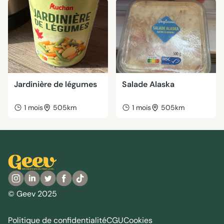
Jardinière de légumes
Salade Alaska
1 mois
505km
1 mois
505km
© Geev 2025
Politique de confidentialité
CGU
Cookies