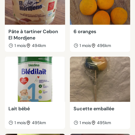
Pâte à tartiner Cebon
6 oranges
El Mordjene
1 mois
494km
1 mois
496km
Lait bébé
Sucette emballée
1 mois
495km
1 mois
495km