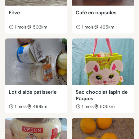
Fève
Café en capsules
1 mois
503km
1 mois
495km
Lot d aide patisserie
Sac chocolat lapin de
Pâques
1 mois
499km
1 mois
505km