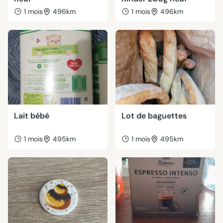
1 mois
496km
1 mois
496km
Lait bébé
Lot de baguettes
1 mois
495km
1 mois
495km