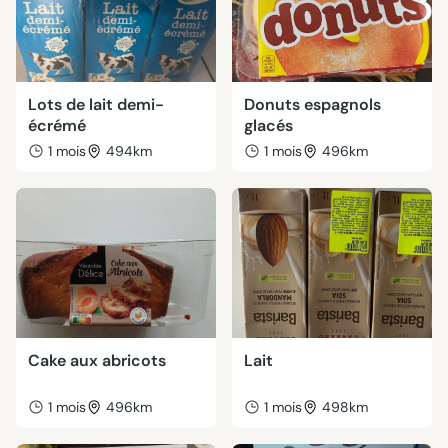
Lots de lait demi-
Donuts espagnols
écrémé
glacés
1 mois
494km
1 mois
496km
Cake aux abricots
Lait
1 mois
496km
1 mois
498km