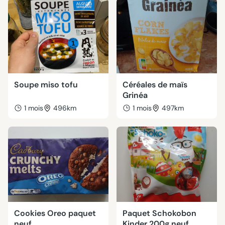
Soupe miso tofu
Céréales de maïs
Grinéa
1 mois
496km
1 mois
497km
Cookies Oreo paquet
Paquet Schokobon
neuf
Kinder 200g neuf