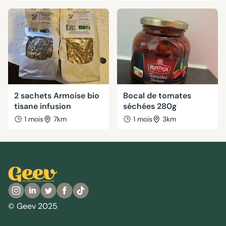
2 sachets Armoise bio
Bocal de tomates
tisane infusion
séchées 280g
1 mois
7km
1 mois
3km
© Geev 2025