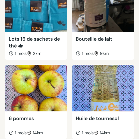
Lots 16 de sachets de
Bouteille de lait
thé 🫖
1 mois
2km
1 mois
9km
6 pommes
Huile de tournesol
1 mois
14km
1 mois
14km