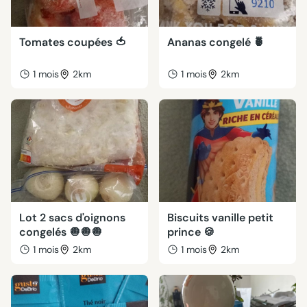
Tomates coupées 🍅
Ananas congelé 🍍
1 mois
2km
1 mois
2km
Lot 2 sacs d'oignons
Biscuits vanille petit
congelés 🧅🧅🧅
prince 🍪
1 mois
2km
1 mois
2km