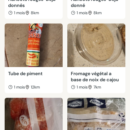
donnés
donné
1 mois
8km
1 mois
8km
Tube de piment
Fromage végétal a
base de noix de cajou
1 mois
12km
1 mois
7km