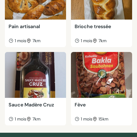
Pain artisanal
Brioche tressée
1 mois
7km
1 mois
7km
Sauce Madère Cruz
Fève
1 mois
7km
1 mois
15km