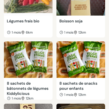
Légumes frais bio
Boisson soja
1 mois
6km
1 mois
12km
8 sachets de
8 sachets de snacks
bâtonnets de légumes
pour enfants
Kiddylicious
1 mois
12km
1 mois
12km