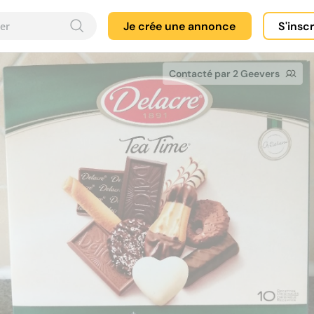
Je crée une annonce
S'insc
Contacté par 2 Geevers