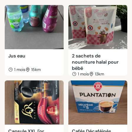
Jus eau
2 sachets de
nourriture halal pour
bébé
1 mois
15km
1 mois
13km
Capsule XXL l'or
Cafés Décaféinés