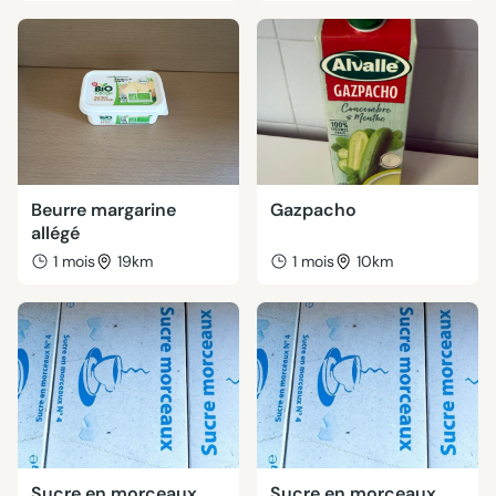
Beurre margarine
Gazpacho
allégé
1 mois
19km
1 mois
10km
Sucre en morceaux
Sucre en morceaux