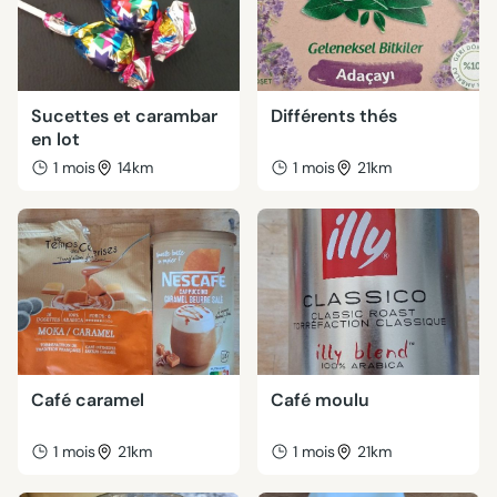
Sucettes et carambar
Différents thés
en lot
1 mois
14km
1 mois
21km
Café caramel
Café moulu
1 mois
21km
1 mois
21km