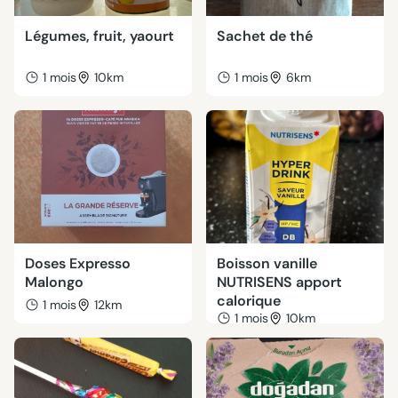
Légumes, fruit, yaourt
Sachet de thé
1 mois
10km
1 mois
6km
Doses Expresso
Boisson vanille
Malongo
NUTRISENS apport
calorique
1 mois
12km
1 mois
10km