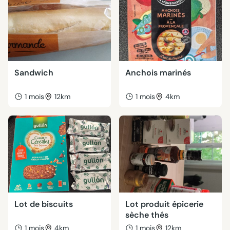
Sandwich
Anchois marinés
1 mois
12km
1 mois
4km
Lot de biscuits
Lot produit épicerie
sèche thés
1 mois
4km
1 mois
12km