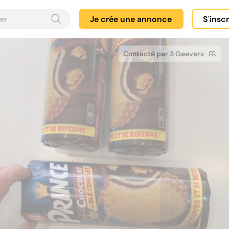
Je crée une annonce
S'insc
Contacté par 3 Geevers