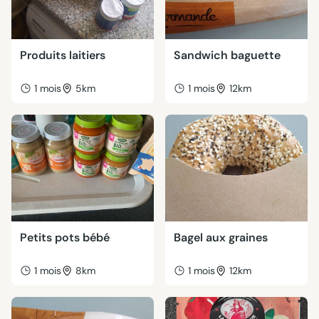
Produits laitiers
Sandwich baguette
1 mois
5km
1 mois
12km
Petits pots bébé
Bagel aux graines
1 mois
8km
1 mois
12km