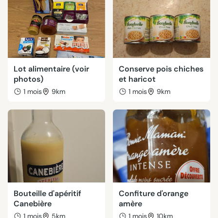
Lot alimentaire (voir
Conserve pois chiches
photos)
et haricot
1 mois
9km
1 mois
9km
Bouteille d'apéritif
Confiture d'orange
Canebière
amère
1 mois
5km
1 mois
10km