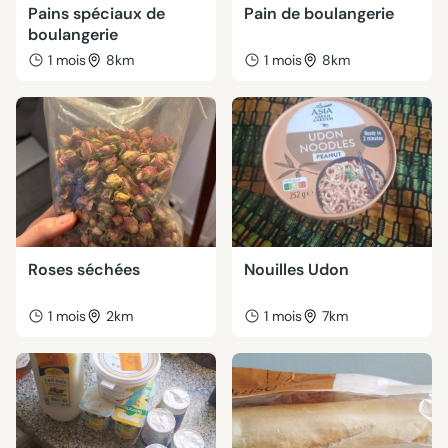
Pains spéciaux de
Pain de boulangerie
boulangerie
1 mois
8km
1 mois
8km
Roses séchées
Nouilles Udon
1 mois
2km
1 mois
7km