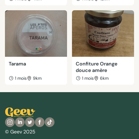
Tarama
Confiture Orange
douce amère
1 mois
9km
1 mois
6km
© Geev 2025