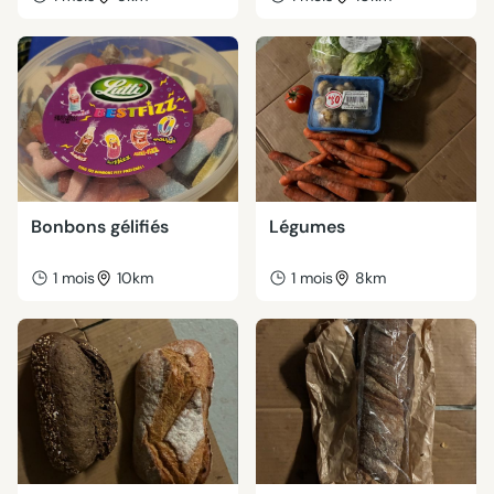
Bonbons gélifiés
Légumes
1 mois
10km
1 mois
8km