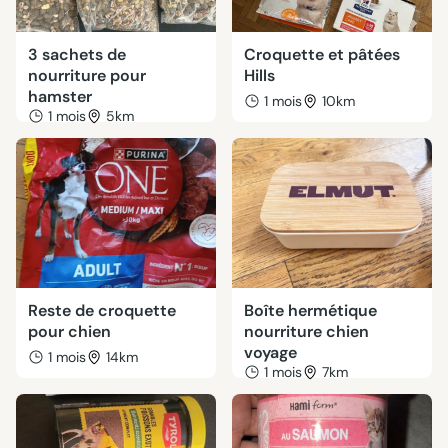
3 sachets de
Croquette et pâtées
nourriture pour
Hills
hamster
1 mois
10km
1 mois
5km
Reste de croquette
Boîte hermétique
pour chien
nourriture chien
voyage
1 mois
14km
1 mois
7km