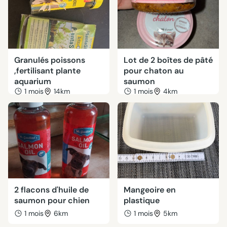
Granulés poissons
Lot de 2 boîtes de pâté
,fertilisant plante
pour chaton au
aquarium
saumon
1 mois
14km
1 mois
4km
2 flacons d'huile de
Mangeoire en
saumon pour chien
plastique
1 mois
6km
1 mois
5km