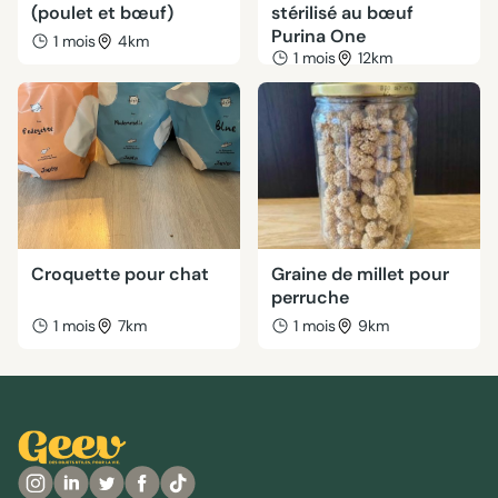
(poulet et bœuf)
stérilisé au bœuf
Purina One
1 mois
4km
1 mois
12km
Croquette pour chat
Graine de millet pour
perruche
1 mois
7km
1 mois
9km