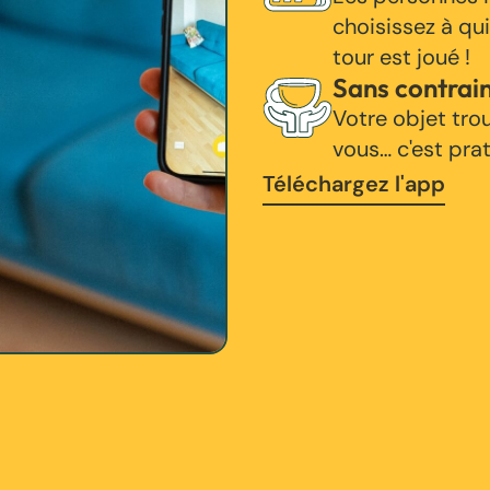
choisissez à qui
tour est joué !
Sans contrai
Votre objet tro
vous… c'est pra
Téléchargez l'app