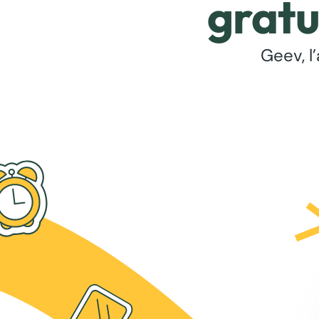
gratu
Geev, l