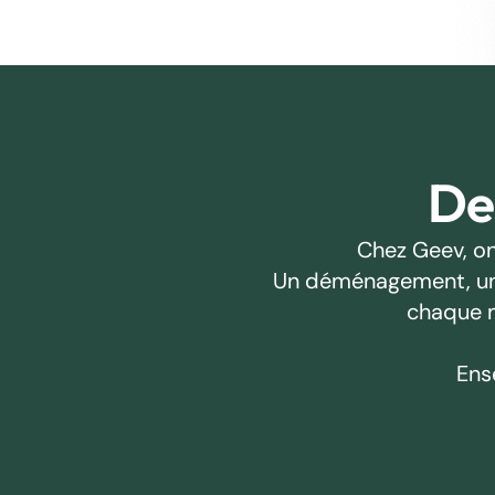
Des
Chez Geev, on
Un déménagement, un pr
chaque m
Ens