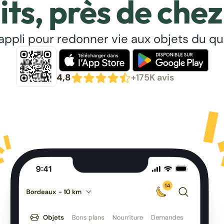
its, près de chez
’appli pour redonner vie aux objets du qu
4,8
+175K avis