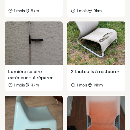
1 mois
8km
1 mois
9km
Lumière solaire
2 fauteuils à restaurer
extérieur - à réparer
1 mois
4km
1 mois
14km