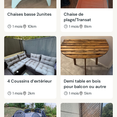
Chaises basse 2unites
Chaise de
plage/Transat
1 mois
10km
1 mois
8km
4 Coussins d’extérieur
Demi table en bois
pour balcon ou autre
1 mois
2km
1 mois
5km