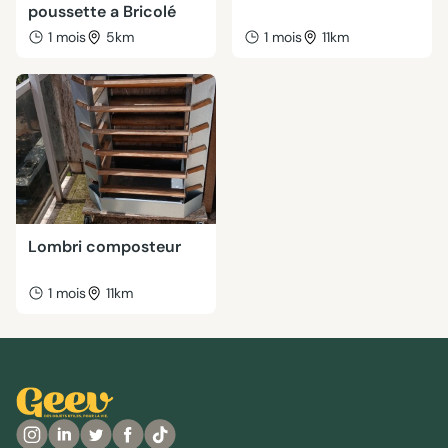
poussette a Bricolé
1 mois
5km
1 mois
11km
Lombri composteur
1 mois
11km