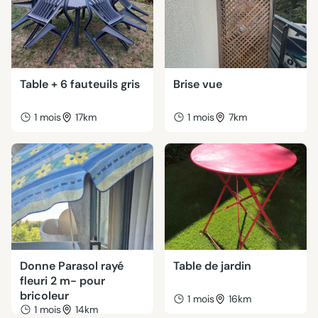
Table + 6 fauteuils gris
Brise vue
1 mois
17km
1 mois
7km
Donne Parasol rayé
Table de jardin
fleuri 2 m- pour
bricoleur
1 mois
16km
1 mois
14km