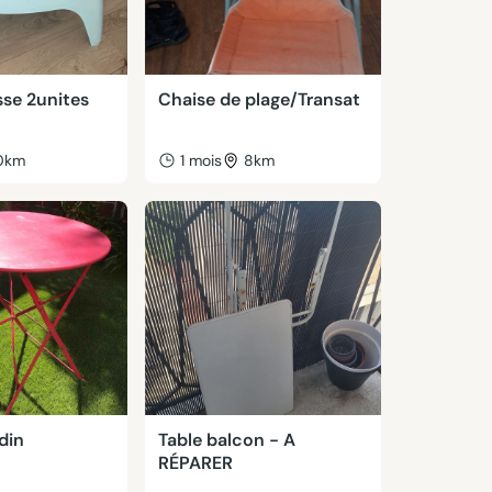
sse 2unites
Chaise de plage/Transat
0km
1 mois
8km
din
Table balcon - A
RÉPARER