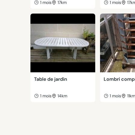
1 mois
17km
1 mois
17k
Table de jardin
Lombri comp
1 mois
14km
1 mois
11k