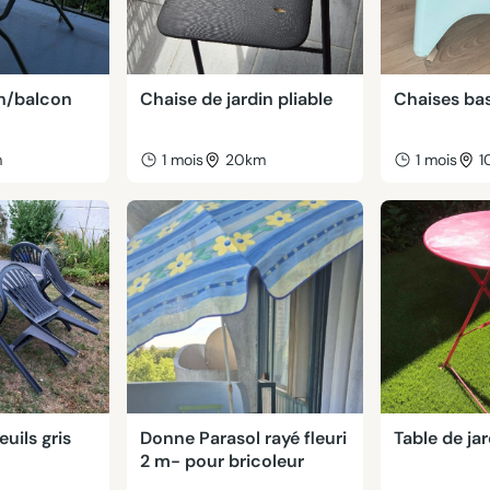
in/balcon
Chaise de jardin pliable
Chaises ba
m
1 mois
20km
1 mois
1
euils gris
Donne Parasol rayé fleuri
Table de jar
2 m- pour bricoleur