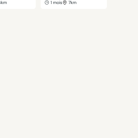
6km
1 mois
7km