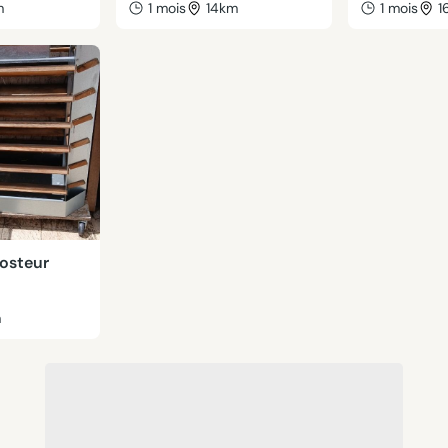
m
1 mois
14km
1 mois
1
osteur
m