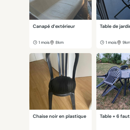
Canapé d’extérieur
Table de jard
1 mois
8km
1 mois
9k
Chaise noir en plastique
Table + 6 faut