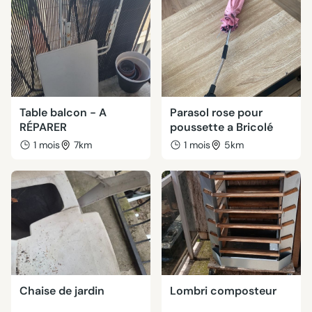
Table balcon - A
Parasol rose pour
RÉPARER
poussette a Bricolé
1 mois
7km
1 mois
5km
Chaise de jardin
Lombri composteur