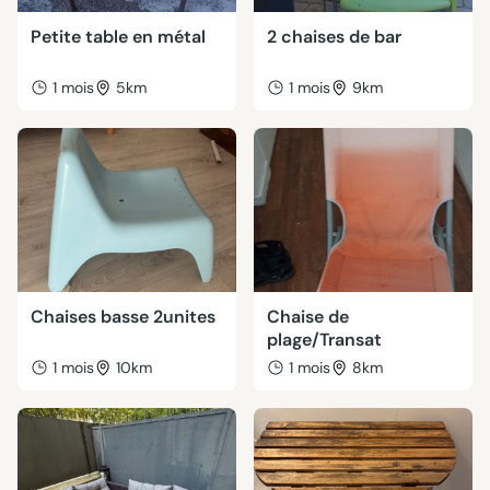
Petite table en métal
2 chaises de bar
1 mois
5km
1 mois
9km
Chaises basse 2unites
Chaise de
plage/Transat
1 mois
10km
1 mois
8km