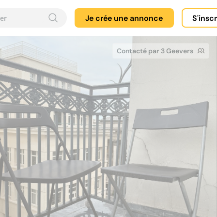
Je crée une annonce
S'insc
Contacté par 3 Geevers