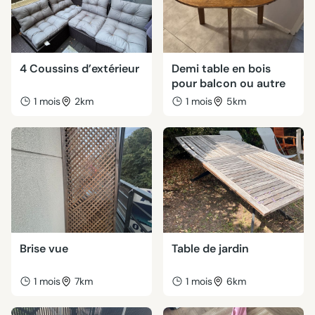
4 Coussins d’extérieur
Demi table en bois
pour balcon ou autre
1 mois
2km
1 mois
5km
Brise vue
Table de jardin
1 mois
7km
1 mois
6km