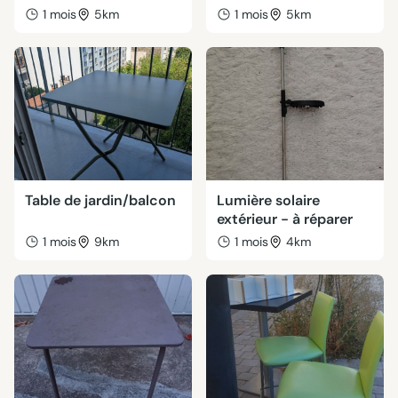
1 mois
5km
1 mois
5km
Table de jardin/balcon
Lumière solaire
extérieur - à réparer
1 mois
9km
1 mois
4km