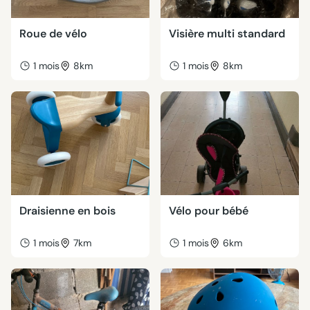
Roue de vélo
Visière multi standard
1 mois
8km
1 mois
8km
Draisienne en bois
Vélo pour bébé
1 mois
7km
1 mois
6km