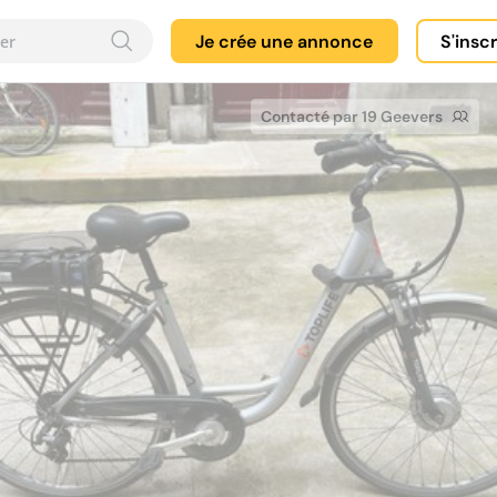
Je crée une annonce
S'insc
Contacté par 19 Geevers