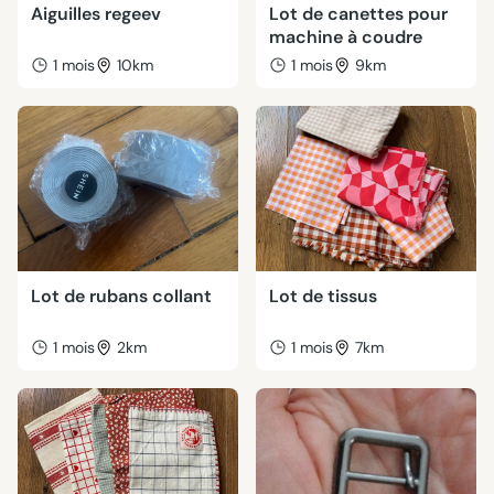
Aiguilles regeev
Lot de canettes pour
machine à coudre
1 mois
10km
1 mois
9km
Lot de rubans collant
Lot de tissus
1 mois
2km
1 mois
7km