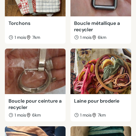
Torchons
Boucle métallique a
recycler
1 mois
7km
1 mois
6km
Boucle pour ceinture a
Laine pour broderie
recycler
1 mois
6km
1 mois
7km