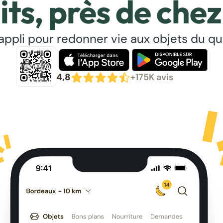
its, près de chez
’appli pour redonner vie aux objets du qu
4,8
+175K avis