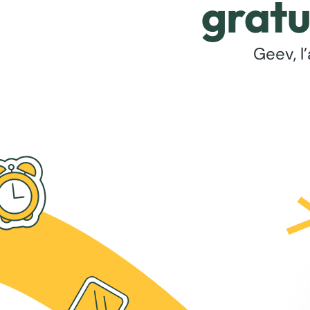
gratu
Geev, l