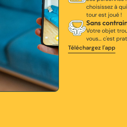
choisissez à qui
tour est joué !
Sans contrai
Votre objet tro
vous… c'est pra
Téléchargez l'app