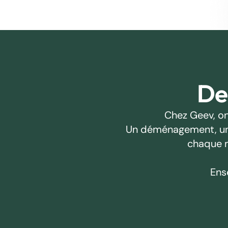
Des
Chez Geev, on
Un déménagement, un pr
chaque m
Ens