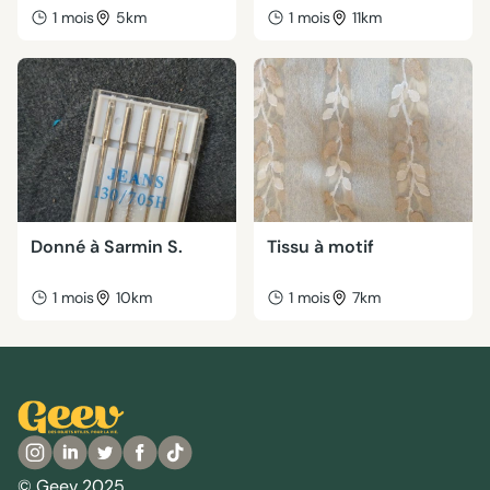
1 mois
5km
1 mois
11km
Donné à Sarmin S.
Tissu à motif
1 mois
10km
1 mois
7km
© Geev 2025