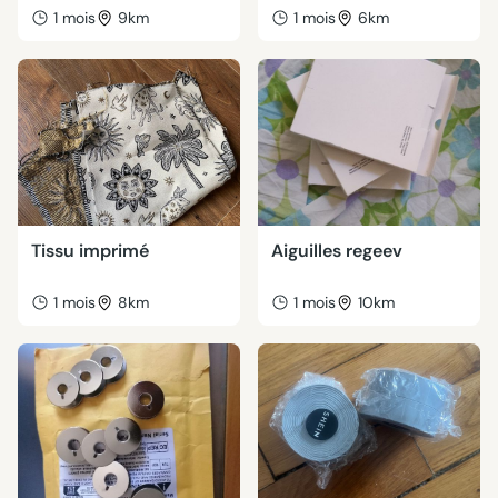
1 mois
9km
1 mois
6km
Tissu imprimé
Aiguilles regeev
1 mois
8km
1 mois
10km