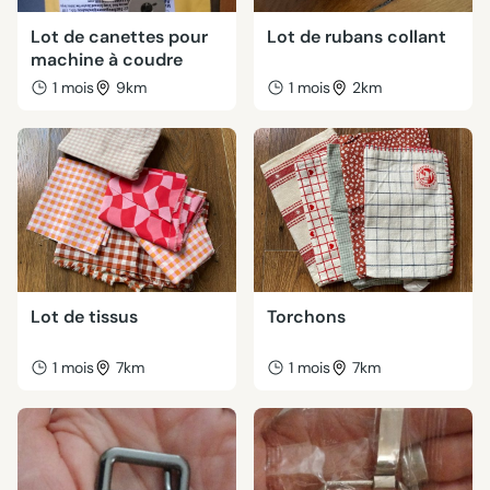
Lot de canettes pour
Lot de rubans collant
machine à coudre
1 mois
9km
1 mois
2km
Lot de tissus
Torchons
1 mois
7km
1 mois
7km