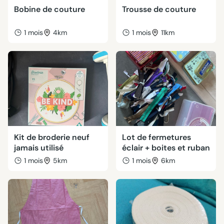
Bobine de couture
Trousse de couture
1 mois
4km
1 mois
11km
Kit de broderie neuf
Lot de fermetures
jamais utilisé
éclair + boites et ruban
1 mois
5km
1 mois
6km