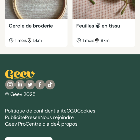
Cercle de broderie
Feuilles 🍃 en tissu
1 mois
5km
1 mois
8km
© Geev 2025
Politique de confidentialité
CGU
Cookies
Publicité
Presse
Nous rejoindre
Geev Pro
Centre d'aide
À propos