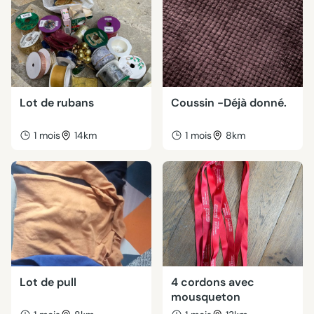
Lot de rubans
Coussin -Déjà donné.
1 mois
14km
1 mois
8km
Lot de pull
4 cordons avec
mousqueton