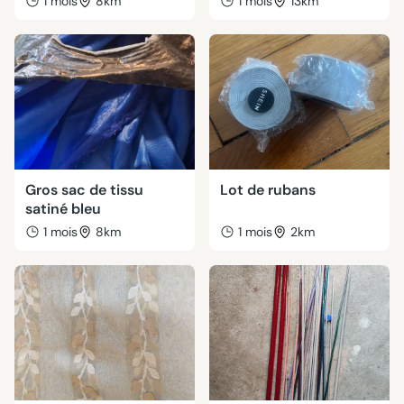
1 mois
8km
1 mois
13km
Gros sac de tissu
Lot de rubans
satiné bleu
1 mois
8km
1 mois
2km