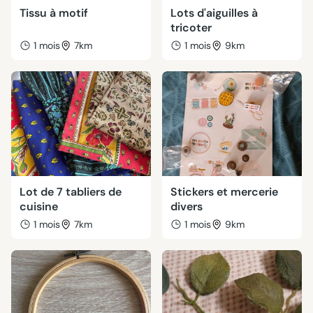
Tissu à motif
Lots d'aiguilles à
tricoter
1 mois
7km
1 mois
9km
Lot de 7 tabliers de
Stickers et mercerie
cuisine
divers
1 mois
7km
1 mois
9km