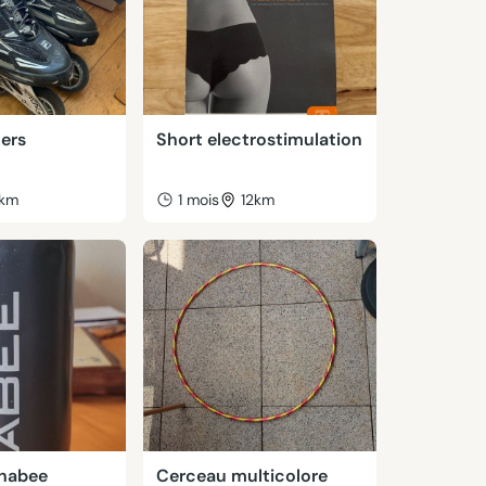
lers
Short electrostimulation
km
1 mois
12km
nabee
Cerceau multicolore