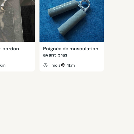
t cordon
Poignée de musculation
avant bras
km
1 mois
4km