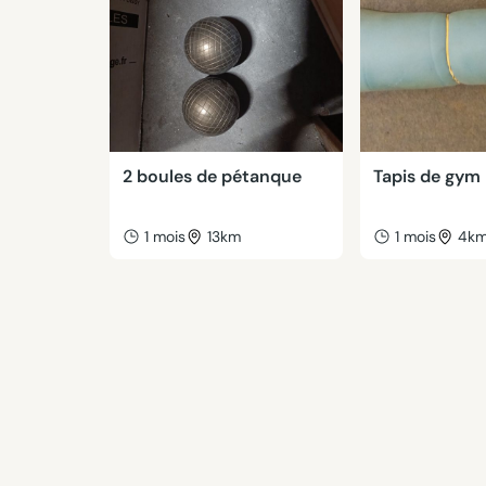
2 boules de pétanque
Tapis de gym
1 mois
13km
1 mois
4k