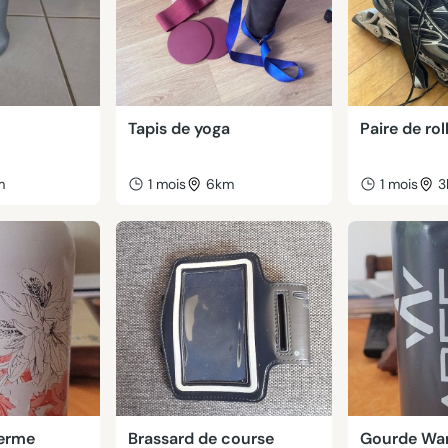
Tapis de yoga
Paire de rol
m
1 mois
6km
1 mois
3
herme
Brassard de course
Gourde Wa