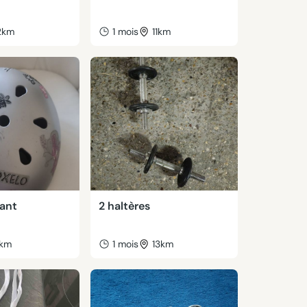
2km
1 mois
11km
ant
2 haltères
km
1 mois
13km