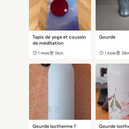
Tapis de yoga et coussin
Gourde
de méditation
1 mois
5km
1 mois
12k
Gourde isotherme ?
Gourde isot