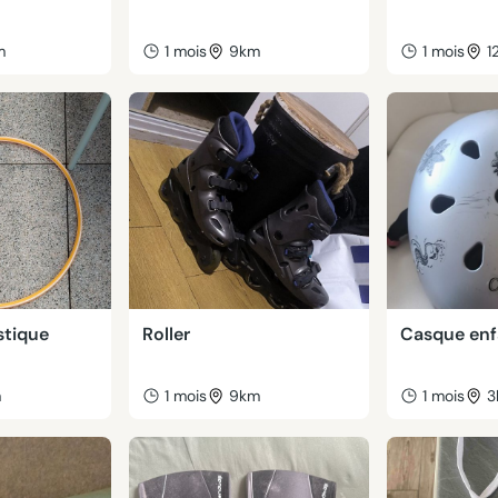
m
1 mois
9km
1 mois
1
stique
Roller
Casque enf
m
1 mois
9km
1 mois
3