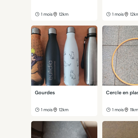
1 mois
12km
1 mois
12k
Gourdes
Cercle en pla
1 mois
12km
1 mois
11k