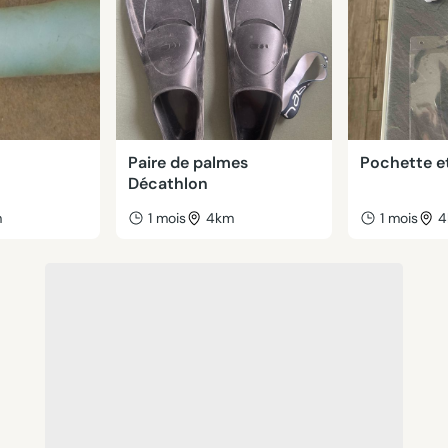
Paire de palmes
Pochette e
Décathlon
m
1 mois
4km
1 mois
4