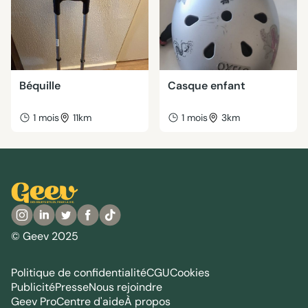
Béquille
Casque enfant
1 mois
11km
1 mois
3km
© Geev 2025
Politique de confidentialité
CGU
Cookies
Publicité
Presse
Nous rejoindre
Geev Pro
Centre d'aide
À propos