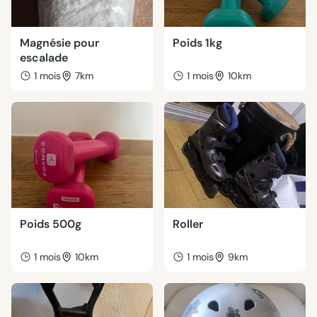
Magnésie pour
Poids 1kg
escalade
1 mois
7km
1 mois
10km
Poids 500g
Roller
1 mois
10km
1 mois
9km