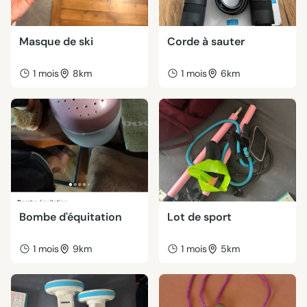
Masque de ski
Corde à sauter
1 mois
8km
1 mois
6km
Bombe d'équitation
Lot de sport
1 mois
9km
1 mois
5km