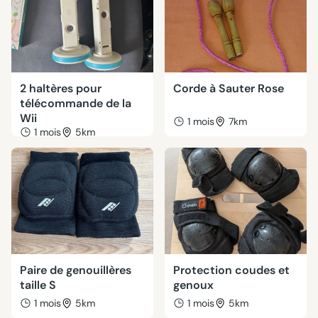
2 haltères pour
Corde à Sauter Rose
télécommande de la
Wii
1 mois
7km
1 mois
5km
Paire de genouillères
Protection coudes et
taille S
genoux
1 mois
5km
1 mois
5km