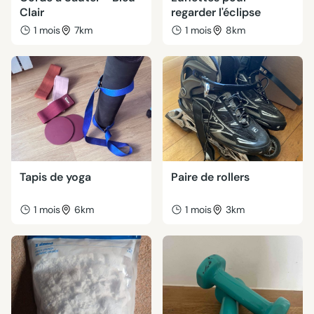
Clair
regarder l'éclipse
1 mois
7km
1 mois
8km
Tapis de yoga
Paire de rollers
1 mois
6km
1 mois
3km