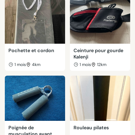
Pochette et cordon
Ceinture pour gourde
Kalenji
1 mois
4km
1 mois
12km
Poignée de
Rouleau pilates
musculation avant