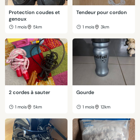
Protection coudes et
Tendeur pour cordon
genoux
1 mois
5km
1 mois
3km
2 cordes à sauter
Gourde
1 mois
5km
1 mois
12km