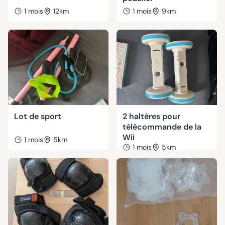
1 mois
12km
1 mois
9km
Lot de sport
2 haltères pour
télécommande de la
Wii
1 mois
5km
1 mois
5km