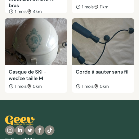
bras
1 mois
11km
1 mois
4km
Casque de SKI -
Corde à sauter sans fil
wed'ze taille M
1 mois
5km
1 mois
5km