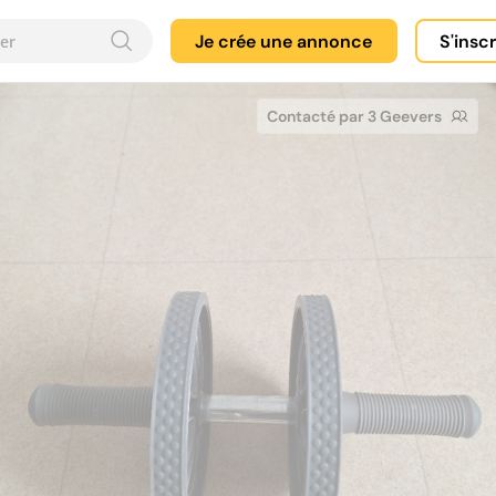
Je crée une annonce
S'insc
Contacté par 3 Geevers