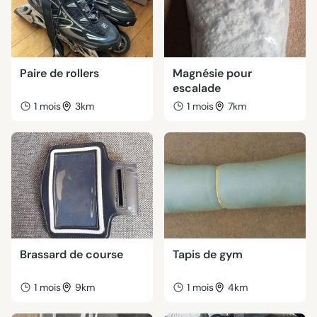
Paire de rollers
Magnésie pour
escalade
1 mois
3km
1 mois
7km
Brassard de course
Tapis de gym
1 mois
9km
1 mois
4km