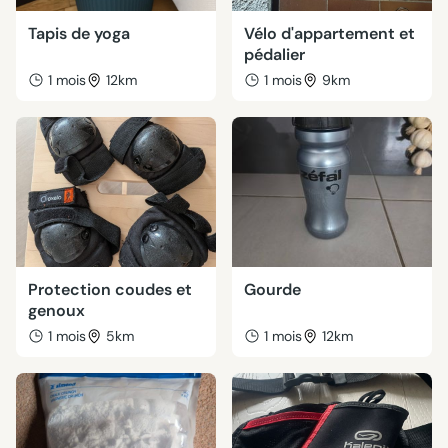
Tapis de yoga
Vélo d'appartement et
pédalier
1 mois
12km
1 mois
9km
Protection coudes et
Gourde
genoux
1 mois
5km
1 mois
12km