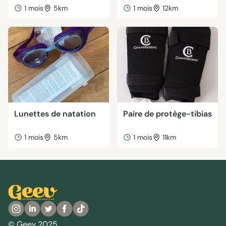
1 mois
5km
1 mois
12km
Lunettes de natation
Paire de protège-tibias
1 mois
5km
1 mois
11km
© Geev 2025