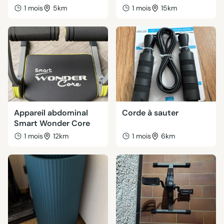
1 mois
5km
1 mois
15km
Appareil abdominal
Corde à sauter
Smart Wonder Core
1 mois
12km
1 mois
6km