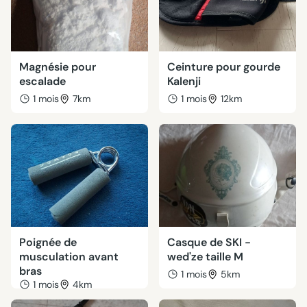
Magnésie pour
Ceinture pour gourde
escalade
Kalenji
1 mois
7km
1 mois
12km
Poignée de
Casque de SKI -
musculation avant
wed'ze taille M
bras
1 mois
5km
1 mois
4km