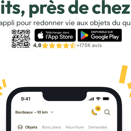
its, près de chez
’appli pour redonner vie aux objets du qu
4,8
+175K avis