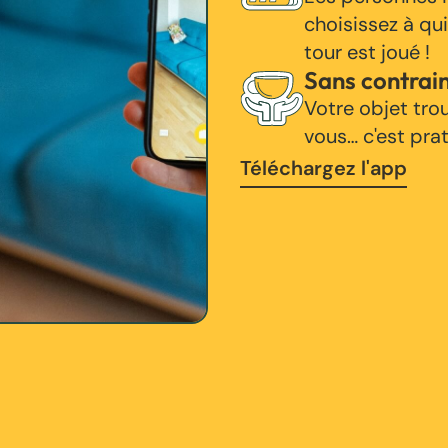
choisissez à qui
tour est joué !
Sans contrai
Votre objet tro
vous… c'est pra
Téléchargez l'app