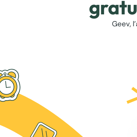
gratu
Geev, l