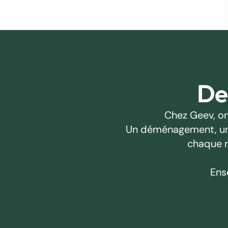
Des
Chez Geev, on
Un déménagement, un pr
chaque m
Ens