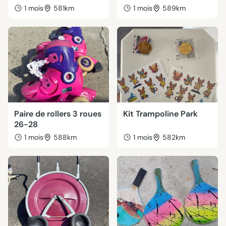
1 mois
581km
1 mois
589km
Paire de rollers 3 roues
Kit Trampoline Park
26-28
1 mois
588km
1 mois
582km