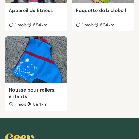
Appareil de fitness
Raquette de bidjeball
1 mois
584km
1 mois
594km
Housse pour rollers,
enfants
1 mois
594km