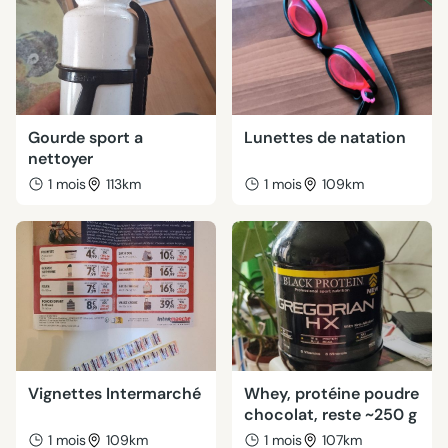
Gourde sport a
Lunettes de natation
nettoyer
1 mois
113km
1 mois
109km
Vignettes Intermarché
Whey, protéine poudre
chocolat, reste ~250 g
1 mois
109km
1 mois
107km