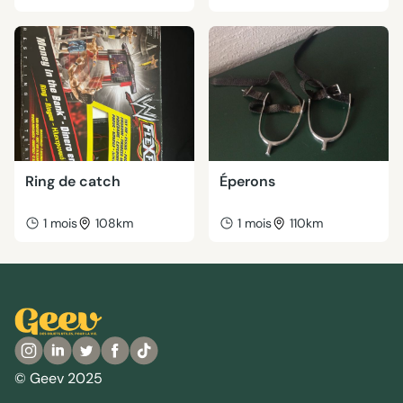
Ring de catch
Éperons
1 mois
108km
1 mois
110km
© Geev 2025