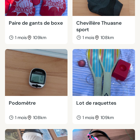
Paire de gants de boxe
Chevillère Thuasne
sport
1 mois
109km
1 mois
108km
Podomètre
Lot de raquettes
1 mois
108km
1 mois
109km