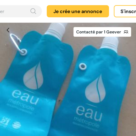
Je crée une annonce
S'insc
Contacté par 1 Geever