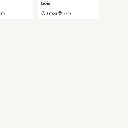
bois
km
1 mois
7km