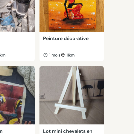
Peinture décorative
km
1 mois
11km
on
Lot mini chevalets en