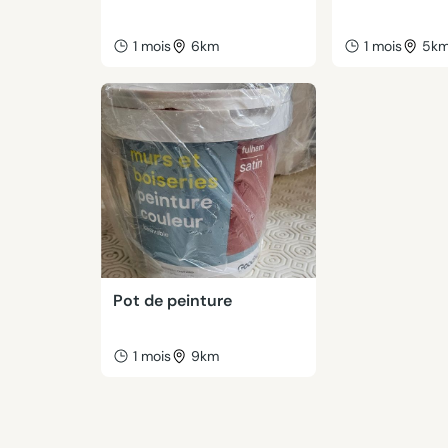
1 mois
6km
1 mois
5k
Pot de peinture
1 mois
9km