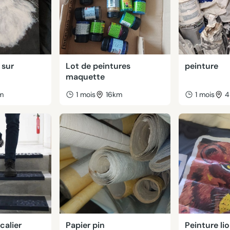
 sur
Lot de peintures
peinture
maquette
m
1 mois
16km
1 mois
4
calier
Papier pin
Peinture li