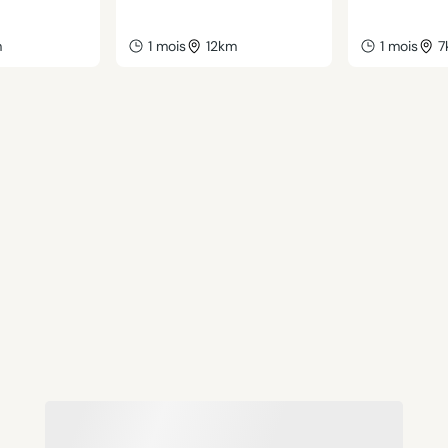
m
1 mois
12km
1 mois
7