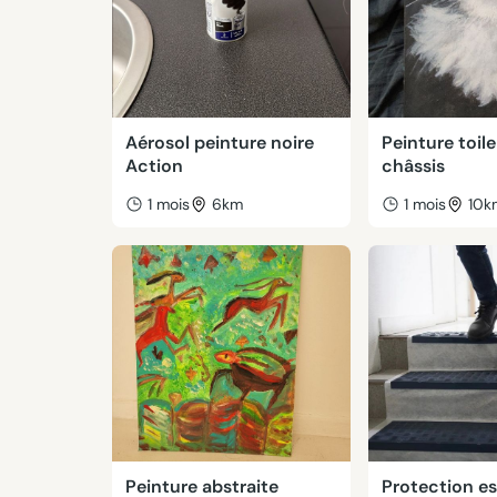
Aérosol peinture noire
Peinture toile
Action
châssis
1 mois
6km
1 mois
10k
Peinture abstraite
Protection es