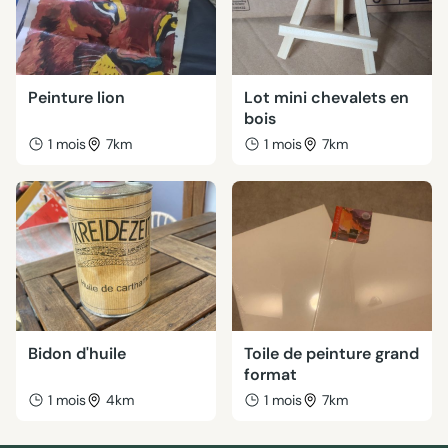
Peinture lion
Lot mini chevalets en
bois
1 mois
7km
1 mois
7km
Bidon d'huile
Toile de peinture grand
format
1 mois
4km
1 mois
7km