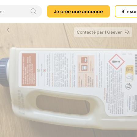
Je crée une annonce
S'insc
Contacté par 1 Geever