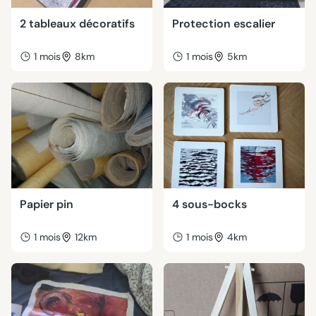
2 tableaux décoratifs
Protection escalier
1 mois
8km
1 mois
5km
Papier pin
4 sous-bocks
1 mois
12km
1 mois
4km