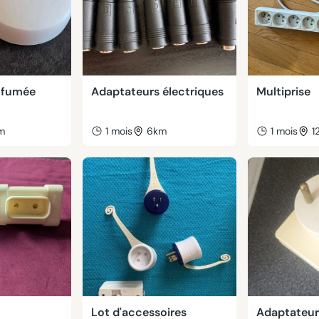
 fumée
Adaptateurs électriques
Multiprise
m
1 mois
6km
1 mois
1
Lot d'accessoires
Adaptateur