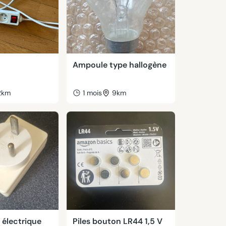
Ampoule type hallogène
2km
1 mois
9km
 électrique
Piles bouton LR44 1,5 V