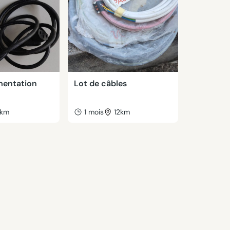
mentation
Lot de câbles
km
1 mois
12km