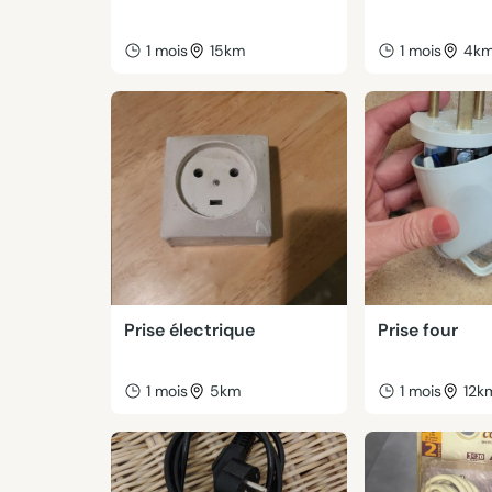
1 mois
15km
1 mois
4k
Prise électrique
Prise four
1 mois
5km
1 mois
12k