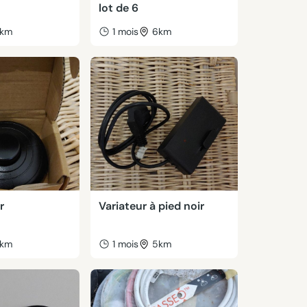
lot de 6
km
1 mois
6km
r
Variateur à pied noir
km
1 mois
5km