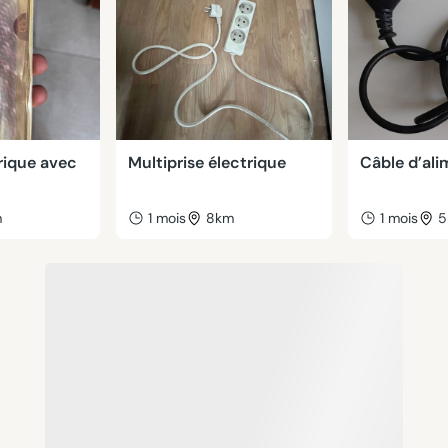
rique avec
Multiprise électrique
Câble d’ali
m
1 mois
8km
1 mois
5