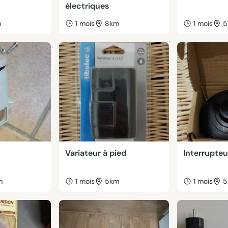
électriques
m
1 mois
8km
1 mois
5
Variateur à pied
Interrupteu
m
1 mois
5km
1 mois
5