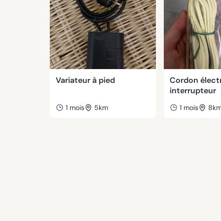
Variateur à pied
Cordon élect
interrupteur
1 mois
5km
1 mois
8k