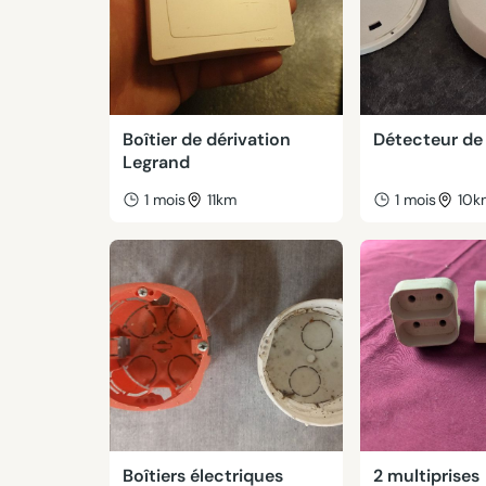
Boîtier de dérivation
Détecteur de
Legrand
1 mois
11km
1 mois
10k
Boîtiers électriques
2 multiprises