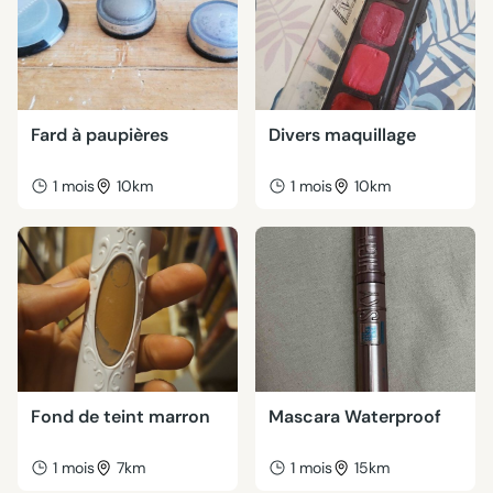
Fard à paupières
Divers maquillage
1 mois
10km
1 mois
10km
Fond de teint marron
Mascara Waterproof
1 mois
7km
1 mois
15km