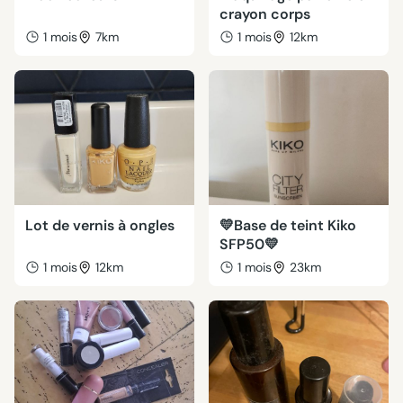
crayon corps
1 mois
7km
1 mois
12km
Lot de vernis à ongles
💛Base de teint Kiko
SFP50💛
1 mois
12km
1 mois
23km