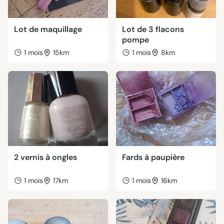
Lot de maquillage
Lot de 3 flacons
pompe
1 mois
15km
1 mois
8km
2 vernis à ongles
Fards à paupière
1 mois
17km
1 mois
16km