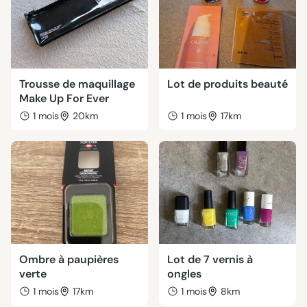
Trousse de maquillage
Lot de produits beauté
Make Up For Ever
1 mois
20km
1 mois
17km
Ombre à paupières
Lot de 7 vernis à
verte
ongles
1 mois
17km
1 mois
8km