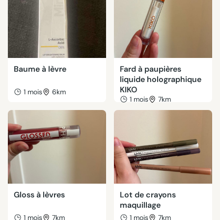
Baume à lèvre
Fard à paupières
liquide holographique
KIKO
1 mois
6km
1 mois
7km
Gloss à lèvres
Lot de crayons
maquillage
1 mois
7km
1 mois
7km