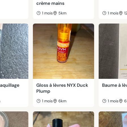
crème mains
m
1 mois
5km
1 mois
1
aquillage
Gloss à lèvres NYX Duck
Baume à lè
Plump
m
1 mois
6km
1 mois
6