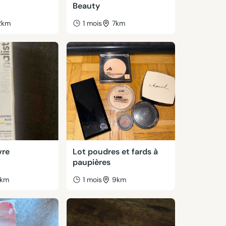
Beauty
2km
1 mois
7km
vre
Lot poudres et fards à
paupières
km
1 mois
9km