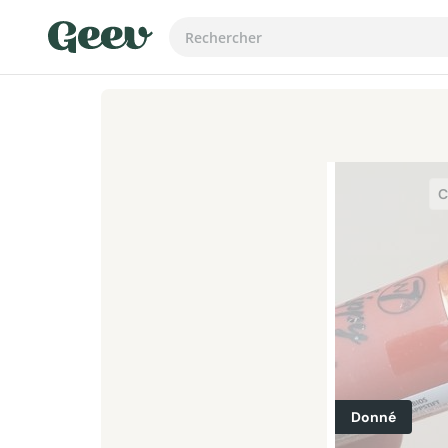
C
Donné