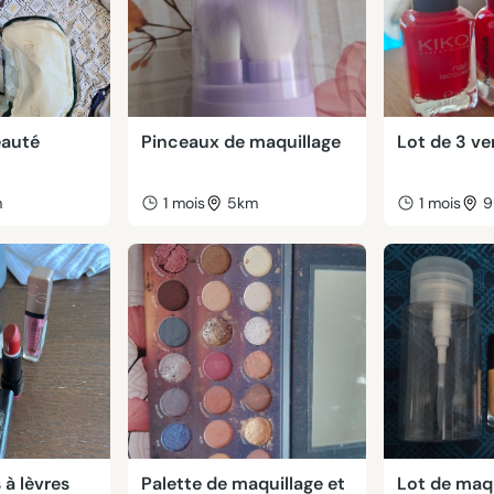
eauté
Pinceaux de maquillage
Lot de 3 ve
m
1 mois
5km
1 mois
9
 à lèvres
Palette de maquillage et
Lot de maqu