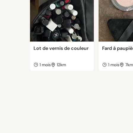
Lot de vernis de couleur
Fard à paupiè
1 mois
12km
1 mois
7k