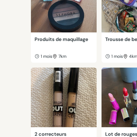
Produits de maquillage
Trousse de b
1 mois
7km
1 mois
4k
2 correcteurs
Lot de rouges