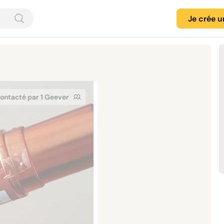
Je crée 
ontacté par 1 Geever