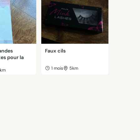
bandes
Faux cils
es pour la
1 mois
5km
km