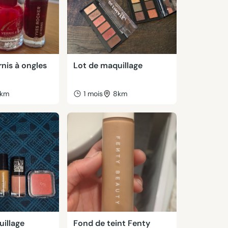
rnis à ongles
Lot de maquillage
km
1 mois
8km
illage
Fond de teint Fenty