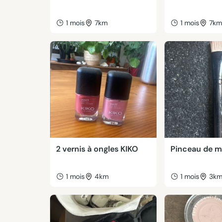
1 mois
7km
1 mois
7k
2 vernis à ongles KIKO
Pinceau de m
1 mois
4km
1 mois
3k