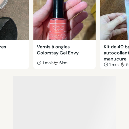
res
Vernis à ongles
Kit de 40 
Colorstay Gel Envy
autocollant
manucure
m
1 mois
6km
1 mois
5