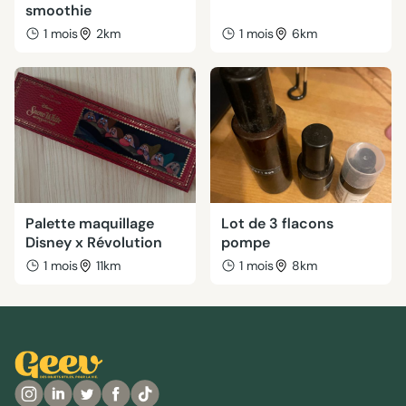
smoothie
1 mois
2km
1 mois
6km
Palette maquillage
Lot de 3 flacons
Disney x Révolution
pompe
1 mois
11km
1 mois
8km