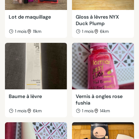
Lot de maquillage
Gloss à lèvres NYX
Duck Plump
1 mois
11km
1 mois
6km
Baume à lèvre
Vernis à ongles rose
fushia
1 mois
6km
1 mois
14km