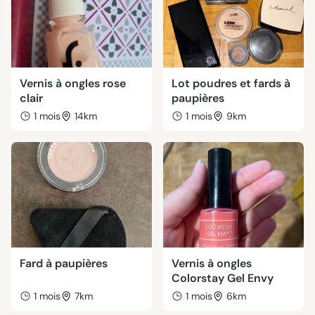
Vernis à ongles rose
Lot poudres et fards à
clair
paupières
1 mois
14km
1 mois
9km
Fard à paupières
Vernis à ongles
Colorstay Gel Envy
1 mois
7km
1 mois
6km