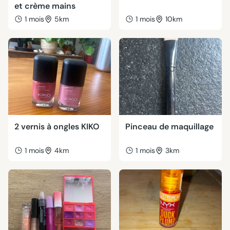
et crème mains
1 mois
5km
1 mois
10km
2 vernis à ongles KIKO
Pinceau de maquillage
1 mois
4km
1 mois
3km