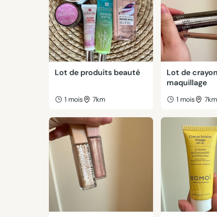
Lot de produits beauté
Lot de crayo
maquillage
1 mois
7km
1 mois
7k