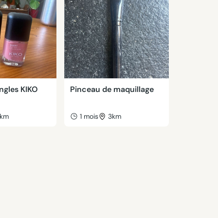
ongles KIKO
Pinceau de maquillage
km
1 mois
3km