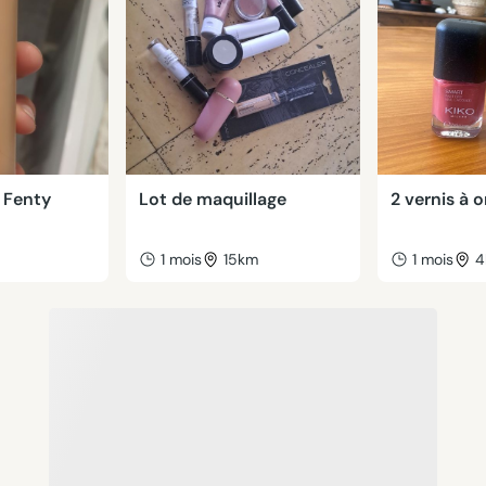
 Fenty
Lot de maquillage
2 vernis à 
m
1 mois
15km
1 mois
4