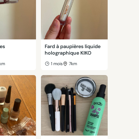
res
Fard à paupières liquide
holographique KIKO
km
1 mois
7km