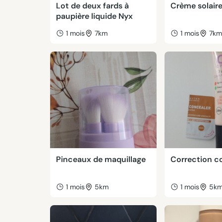
Lot de deux fards à
Crème solaire
paupière liquide Nyx
1 mois
7km
1 mois
7k
Pinceaux de maquillage
Correction c
1 mois
5km
1 mois
5k