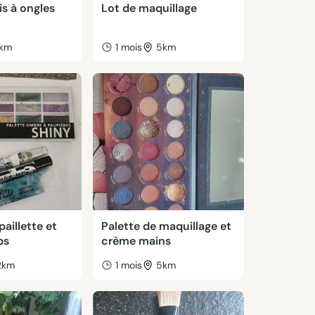
is à ongles
Lot de maquillage
1km
1 mois
5km
paillette et
Palette de maquillage et
ps
crème mains
2km
1 mois
5km