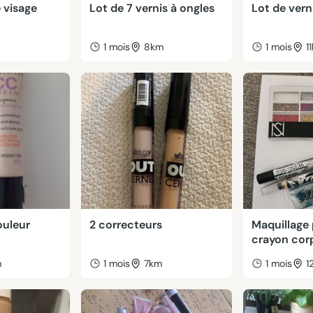
 visage
Lot de 7 vernis à ongles
Lot de vern
m
1 mois
8km
1 mois
1
ouleur
2 correcteurs
Maquillage 
crayon cor
m
1 mois
7km
1 mois
1