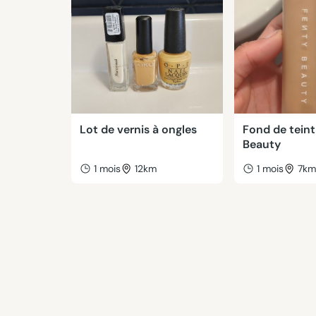
Lot de vernis à ongles
Fond de teint
Beauty
1 mois
12km
1 mois
7k