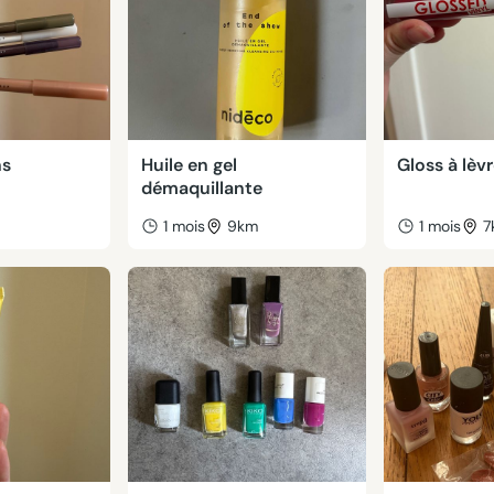
ns
Huile en gel
Gloss à lèv
démaquillante
m
1 mois
9km
1 mois
7