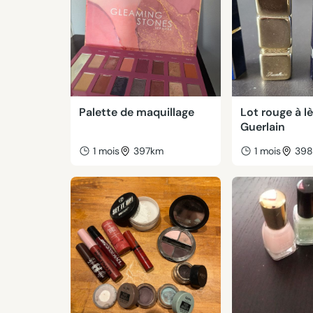
Palette de maquillage
Lot rouge à lè
Guerlain
1 mois
397km
1 mois
39