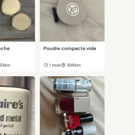
oche
Poudre compacte vide
93km
1 mois
398km