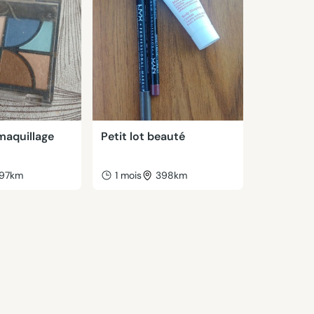
maquillage
Petit lot beauté
97km
1 mois
398km