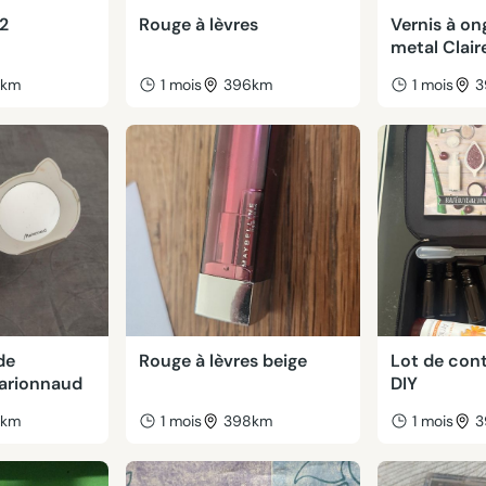
 2
Rouge à lèvres
Vernis à ong
metal Claire
5km
1 mois
396km
1 mois
3
de
Rouge à lèvres beige
Lot de con
arionnaud
DIY
4km
1 mois
398km
1 mois
3