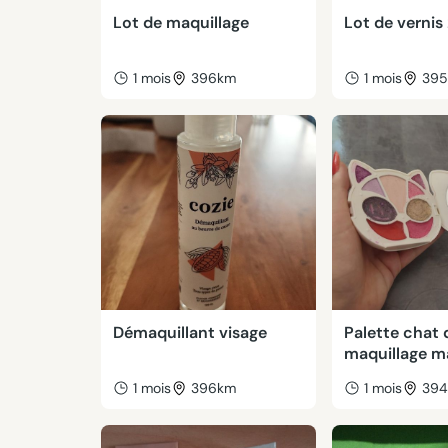
Lot de maquillage
Lot de vernis
1 mois
396km
1 mois
39
Démaquillant visage
Palette chat 
maquillage m
1 mois
396km
1 mois
39