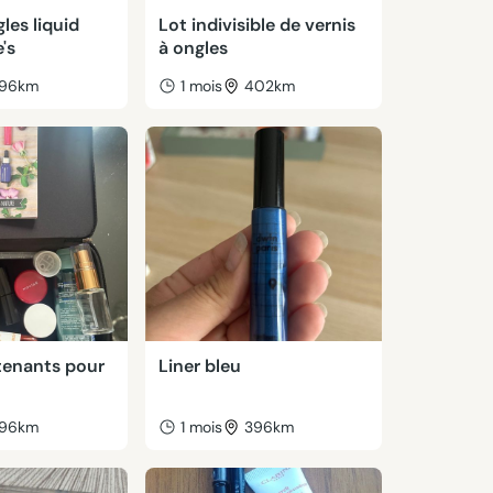
les liquid
Lot indivisible de vernis
's
à ongles
96km
1 mois
402km
tenants pour
Liner bleu
96km
1 mois
396km