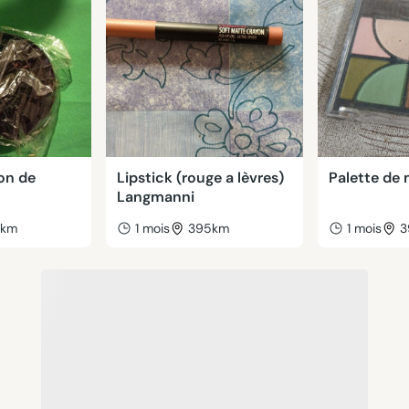
on de
Lipstick (rouge a lèvres)
Palette de 
Langmanni
9km
1 mois
395km
1 mois
3