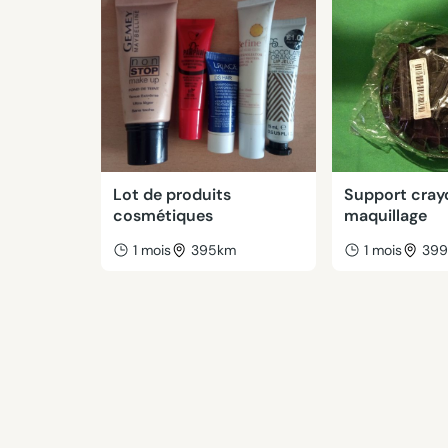
Lot de produits
Support cray
cosmétiques
maquillage
1 mois
395km
1 mois
39