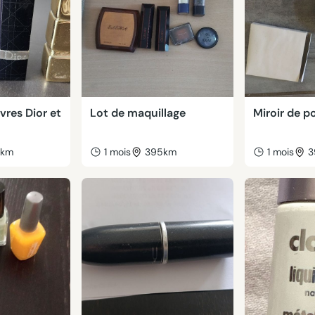
vres Dior et
Lot de maquillage
Miroir de p
8km
1 mois
395km
1 mois
3