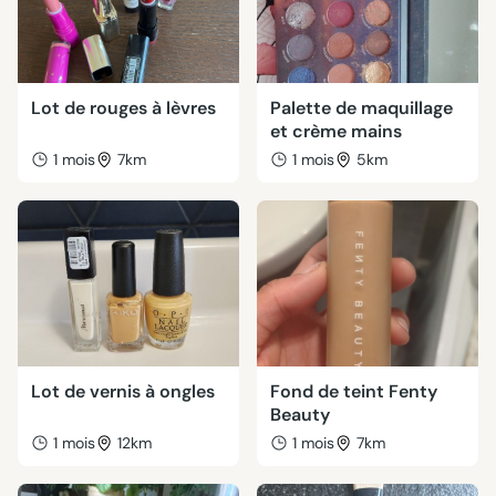
Lot de rouges à lèvres
Palette de maquillage
et crème mains
1 mois
7km
1 mois
5km
Lot de vernis à ongles
Fond de teint Fenty
Beauty
1 mois
12km
1 mois
7km