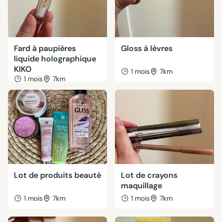
Fard à paupières
Gloss à lèvres
liquide holographique
KIKO
1 mois
7km
1 mois
7km
Lot de produits beauté
Lot de crayons
maquillage
1 mois
7km
1 mois
7km