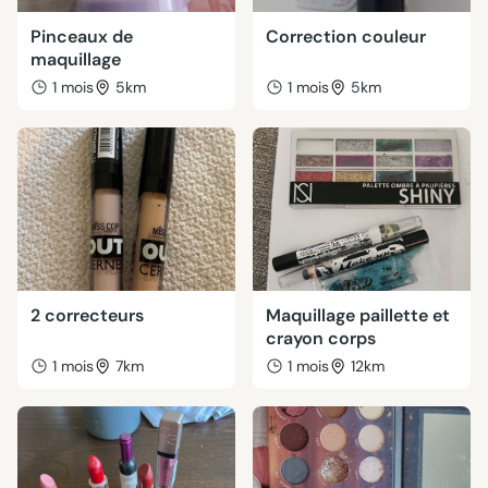
Pinceaux de
Correction couleur
maquillage
1 mois
5km
1 mois
5km
2 correcteurs
Maquillage paillette et
crayon corps
1 mois
7km
1 mois
12km