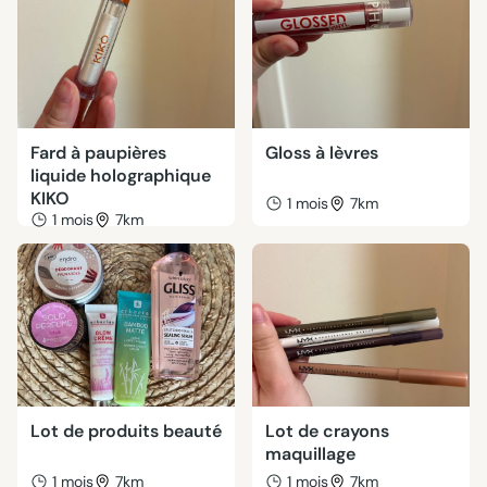
Fard à paupières
Gloss à lèvres
liquide holographique
KIKO
1 mois
7km
1 mois
7km
Lot de produits beauté
Lot de crayons
maquillage
1 mois
7km
1 mois
7km