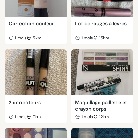
Correction couleur
Lot de rouges à lèvres
1 mois
5km
1 mois
15km
2 correcteurs
Maquillage paillette et
crayon corps
1 mois
7km
1 mois
12km