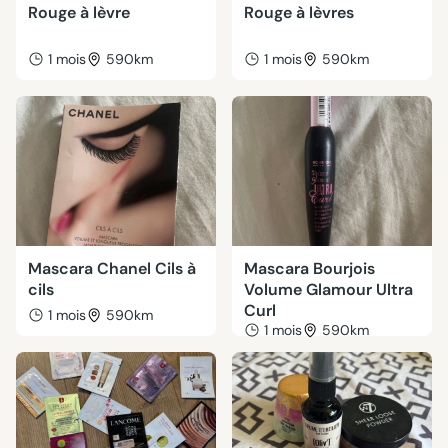
Rouge à lèvre
Rouge à lèvres
1 mois
590km
1 mois
590km
Mascara Chanel Cils à
Mascara Bourjois
cils
Volume Glamour Ultra
Curl
1 mois
590km
1 mois
590km