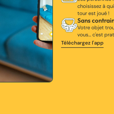
choisissez à qui
tour est joué !
Sans contrai
Votre objet tro
vous… c'est pra
Téléchargez l'app