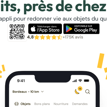
its, près de chez
’appli pour redonner vie aux objets du qu
4,8
+175K avis