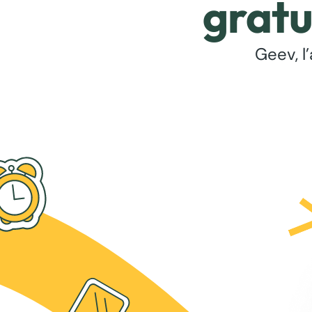
gratu
Geev, l