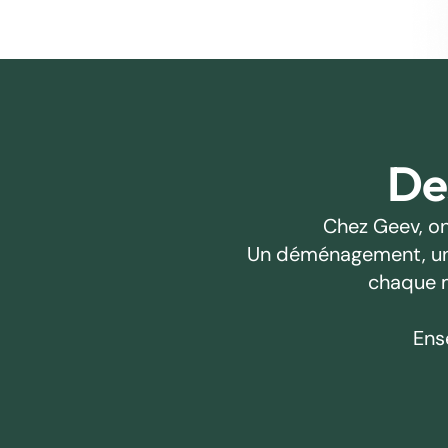
Des
Chez Geev, on
Un déménagement, un pr
chaque m
Ens