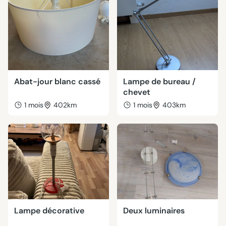
Abat-jour blanc cassé
Lampe de bureau /
chevet
1 mois
402km
1 mois
403km
Lampe décorative
Deux luminaires