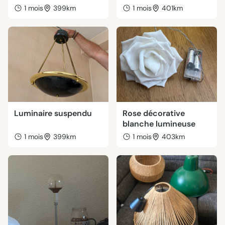
1 mois
399km
1 mois
401km
Luminaire suspendu
Rose décorative
blanche lumineuse
1 mois
399km
1 mois
403km