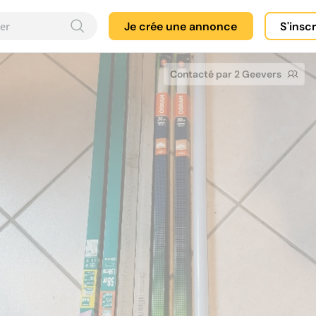
Je crée une annonce
S'insc
Contacté par 2 Geevers