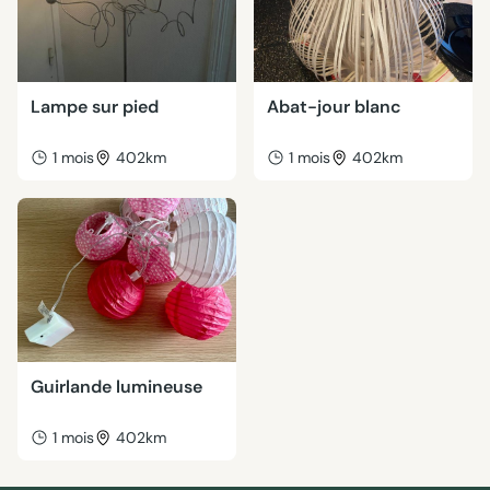
Lampe sur pied
Abat-jour blanc
1 mois
402km
1 mois
402km
Guirlande lumineuse
1 mois
402km