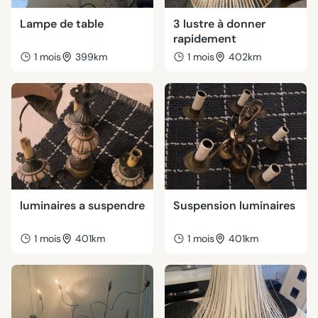
Lampe de table
3 lustre à donner
rapidement
1 mois
399km
1 mois
402km
luminaires a suspendre
Suspension luminaires
1 mois
401km
1 mois
401km