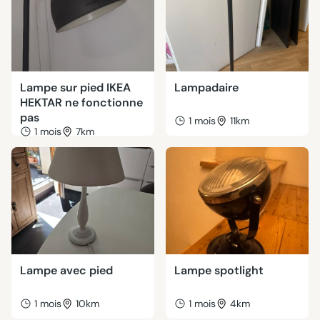
Lampe sur pied IKEA
Lampadaire
HEKTAR ne fonctionne
pas
1 mois
11km
1 mois
7km
Lampe avec pied
Lampe spotlight
1 mois
10km
1 mois
4km