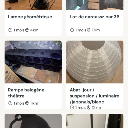
Lampe géométrique
Lot de carcassz par 36
1 mois
4km
1 mois
11km
Rampe halogène
Abat-jour /
théâtre
suspension / luminaire
/japonais/blanc
1 mois
11km
1 mois
12km