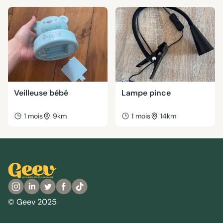
Veilleuse bébé
Lampe pince
1 mois
9km
1 mois
14km
© Geev 2025