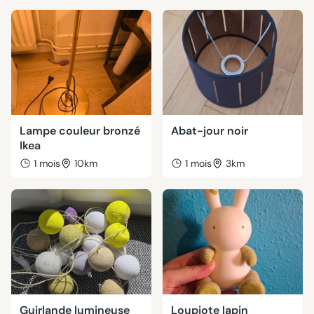
Lampe couleur bronzé
Abat-jour noir
Ikea
1 mois
10km
1 mois
3km
Guirlande lumineuse
Loupiote lapin