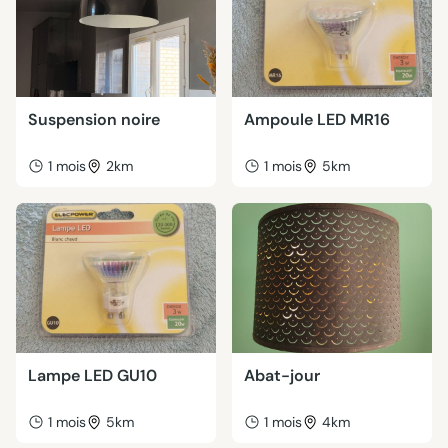
Suspension noire
Ampoule LED MR16
1 mois
2km
1 mois
5km
Lampe LED GU10
Abat-jour
1 mois
5km
1 mois
4km