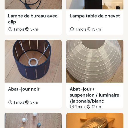
Lampe de bureau avec
Lampe table de chevet
clip
1 mois
3km
1 mois
13km
Abat-jour noir
Abat-jour /
suspension / luminaire
/japonais/blanc
1 mois
3km
1 mois
12km