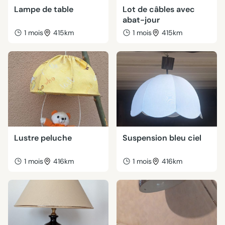
Lampe de table
Lot de câbles avec
abat-jour
1 mois
415km
1 mois
415km
Lustre peluche
Suspension bleu ciel
1 mois
416km
1 mois
416km