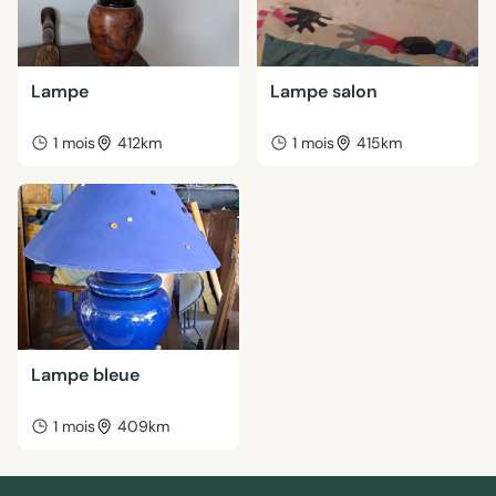
Lampe
Lampe salon
1 mois
412km
1 mois
415km
Lampe bleue
1 mois
409km