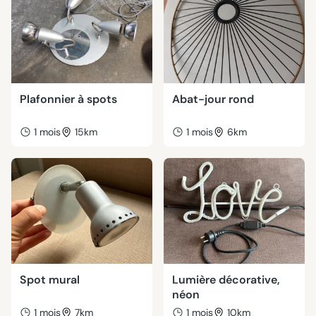
Plafonnier à spots
Abat-jour rond
1 mois
15km
1 mois
6km
Spot mural
Lumière décorative,
néon
1 mois
7km
1 mois
10km