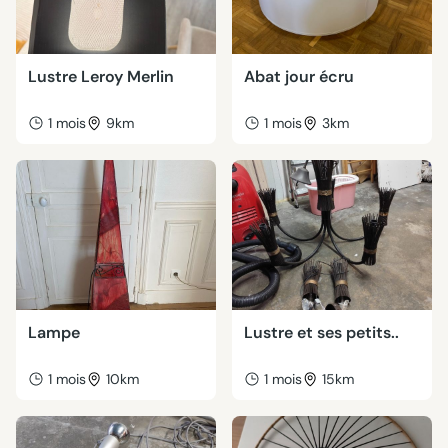
Lustre Leroy Merlin
Abat jour écru
1 mois
9km
1 mois
3km
Lampe
Lustre et ses petits..
1 mois
10km
1 mois
15km