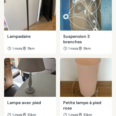
Lampadaire
Suspension 3
branches
1 mois
11km
1 mois
9km
Lampe avec pied
Petite lampe à pied
rose
1 mois
10km
1 mois
10km