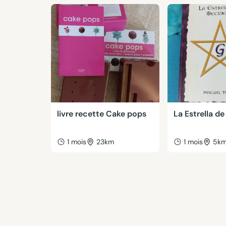
livre recette Cake pops
La Estrella d
1 mois
23km
1 mois
5k