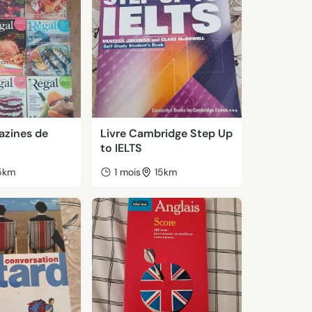
azines de
Livre Cambridge Step Up
to IELTS
5km
1 mois
15km