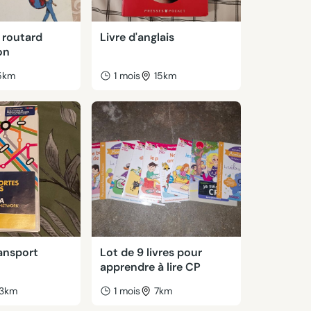
 routard
Livre d'anglais
on
5km
1 mois
15km
ansport
Lot de 9 livres pour
apprendre à lire CP
3km
1 mois
7km