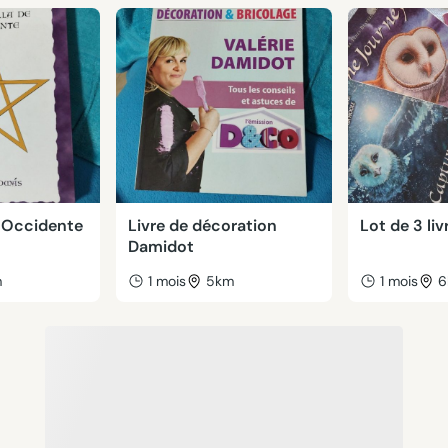
e Occidente
Livre de décoration
Lot de 3 liv
Damidot
m
1 mois
5km
1 mois
6