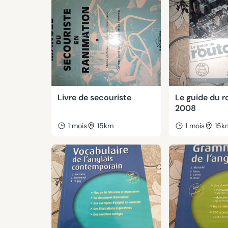
Livre de secouriste
Le guide du r
2008
1 mois
15km
1 mois
15k