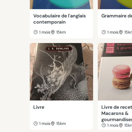
Vocabulaire de l'anglais
Grammaire de 
contemporain
1 mois
15km
1 mois
15k
Livre
Livre de rece
Macarons &
gourmandise
1 mois
15km
1 mois
15k