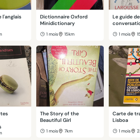
l'anglais
Dictionnaire Oxford
Le guide de
Minidictionary
conversati
m
1 mois
15km
1 mois
1
ttes
The Story of the
Carte de tr
Beautiful Girl
Lisboa
s
1 mois
7km
1 mois
2
m