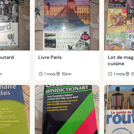
outard
Livre Paris
Lot de mag
cuisine
m
1 mois
15km
1 mois
1