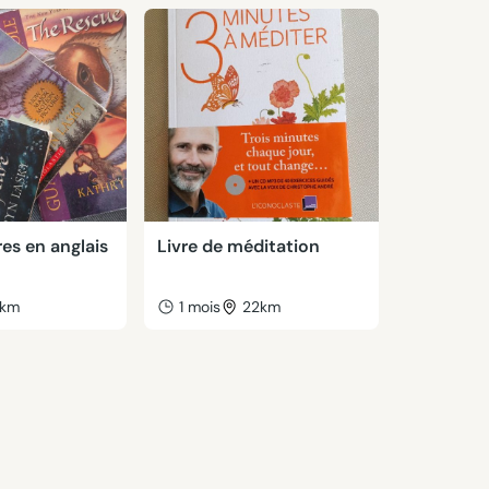
res en anglais
Livre de méditation
km
1 mois
22km