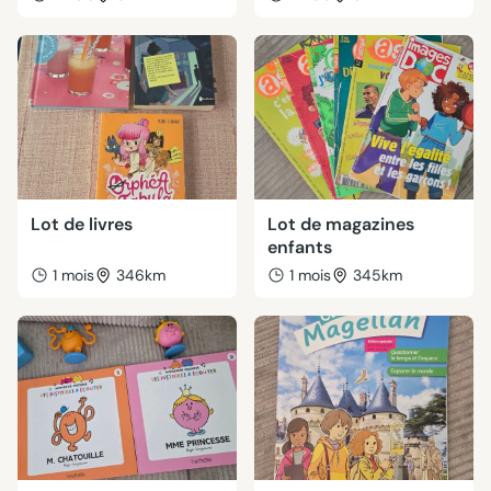
Lot de livres
Lot de magazines
enfants
1 mois
346km
1 mois
345km