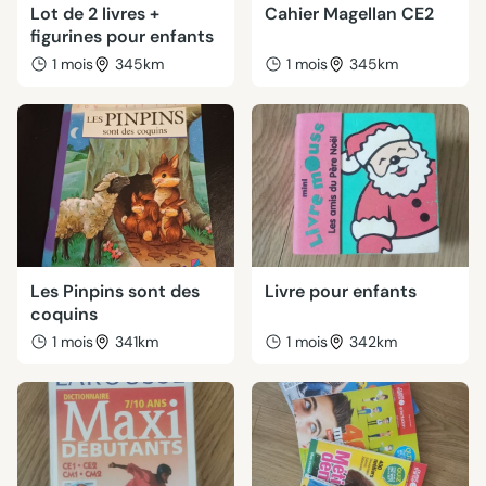
Lot de 2 livres +
Cahier Magellan CE2
figurines pour enfants
1 mois
345km
1 mois
345km
Les Pinpins sont des
Livre pour enfants
coquins
1 mois
341km
1 mois
342km