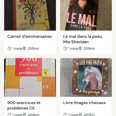
Carnet d'anniversaires
Le mal dans la peau,
Mia Sheridan
1 mois
338km
1 mois
339km
900 exercices et
Livre images chevaux
problèmes CE
1 mois
344km
1 mois
347km