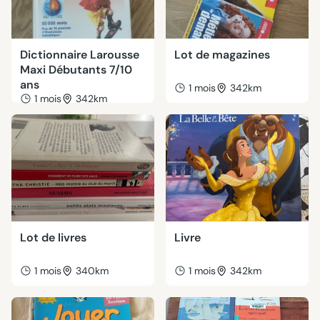
Dictionnaire Larousse
Lot de magazines
Maxi Débutants 7/10
ans
1 mois
342km
1 mois
342km
Lot de livres
Livre
1 mois
340km
1 mois
342km