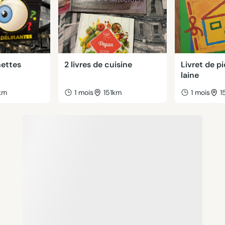
nettes
2 livres de cuisine
Livret de p
laine
km
1 mois
151km
1 mois
1