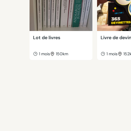
Lot de livres
Livre de devi
1 mois
150km
1 mois
152