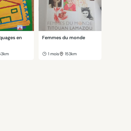
iquages en
Femmes du monde
53km
1 mois
153km