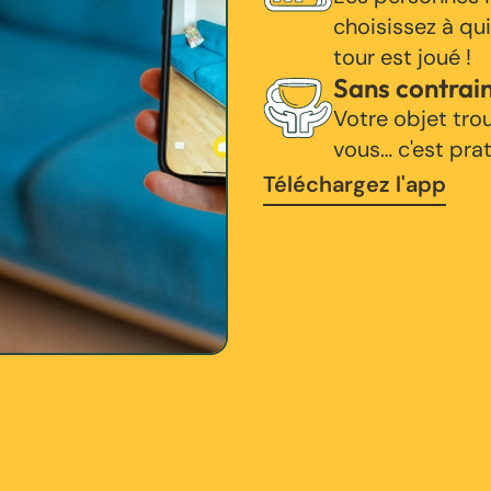
choisissez à qui
tour est joué !
Sans contrai
Votre objet tro
vous… c'est pra
Téléchargez l'app