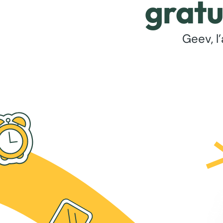
gratu
Geev, l