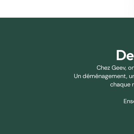
Des
Chez Geev, on
Un déménagement, un pr
chaque m
Ens