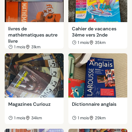
livres de
Cahier de vacances
mathématiques autre
3ème vers 2nde
livre
1 mois
35km
1 mois
31km
Magazines Curiouz
Dictionnaire anglais
1 mois
34km
1 mois
29km