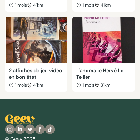
1 mois
41km
1 mois
41km
2 affiches de jeu vidéo
L'anomalie Hervé Le
en bon état
Tellier
1 mois
41km
1 mois
31km
© Geev 2025