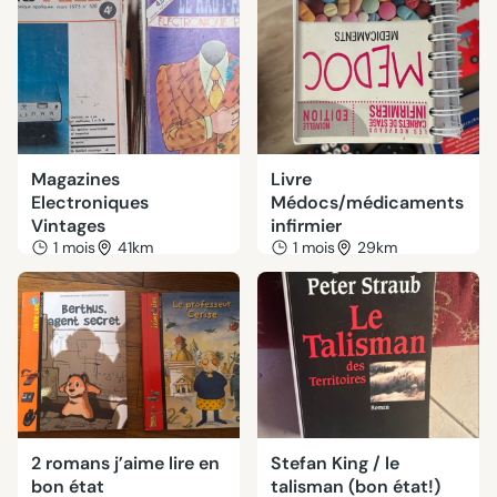
Magazines
Livre
Electroniques
Médocs/médicaments
Vintages
infirmier
1 mois
41km
1 mois
29km
2 romans j’aime lire en
Stefan King / le
bon état
talisman (bon état!)