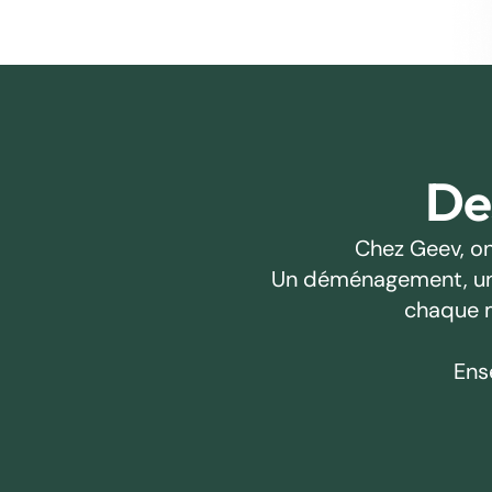
Des
Chez Geev, on
Un déménagement, un pr
chaque m
Ens