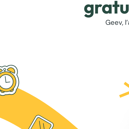
gratu
Geev, l