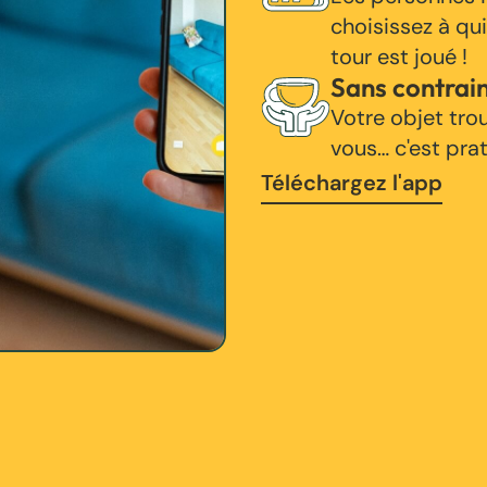
choisissez à qui
tour est joué !
Sans contrai
Votre objet tro
vous… c'est pra
Téléchargez l'app