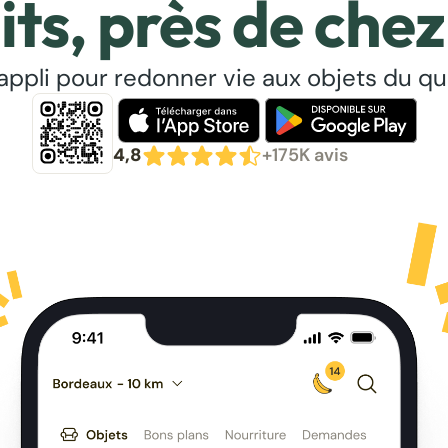
its, près de chez
’appli pour redonner vie aux objets du qu
4,8
+175K avis